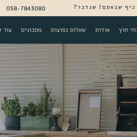
 כיף שבאתם! שנדבר?
058-7843080
י חוץ
אודות
שאלות נפוצות
מתכונים
צור 