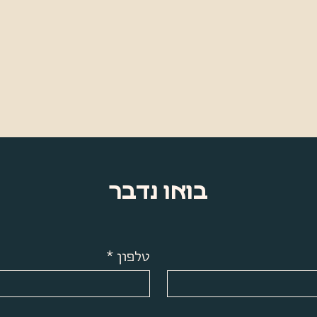
בואו נדבר
טלפון
*