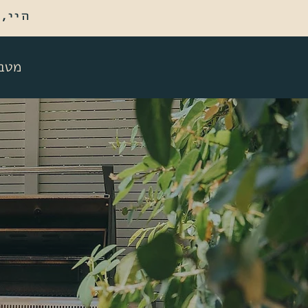
היי,
מטבח