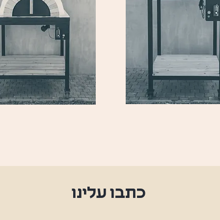
דגם בזלת
דגם גרניט
כתבו עלינו